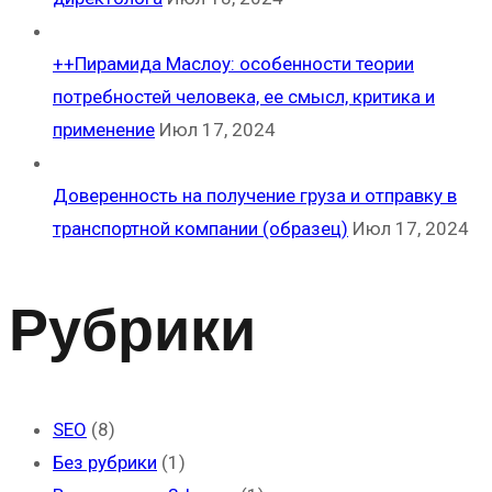
++Пирамида Маслоу: особенности теории
потребностей человека, ее смысл, критика и
применение
Июл 17, 2024
Доверенность на получение груза и отправку в
транспортной компании (образец)
Июл 17, 2024
Рубрики
SEO
(8)
Без рубрики
(1)