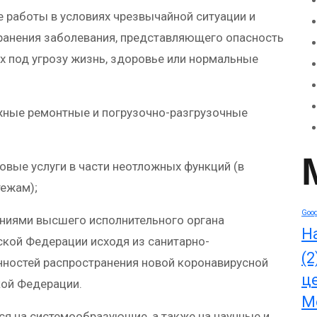
 работы в условиях чрезвычайной ситуации и
транения заболевания, представляющего опасность
х под угрозу жизнь, здоровье или нормальные
жные ремонтные и погрузочно-разгрузочные
овые услуги в части неотложных функций (в
тежам);
Goog
ениями высшего исполнительного органа
Н
ской Федерации исходя из санитарно-
(2
нностей распространения новой коронавирусной
ц
кой Федерации.
М
ся на системообразующие, а также на научные и