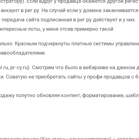
тратору). Если вдруг у продавца окажется другой регистр
 аккаунт в рег.ру. На случай если у домена заканчиваетс
передача сайта подписанная в рег.ру действует и у них.
нтересные лоты, у меня отсев примерно такой
но. Красным подчеркнуты платные системы управления 
правообладателями.
.ru, pr-cy.ru). Смотрим что было в вебархиве на данном 
вки. Советую не приобретать сайты у профи продавцов с
родажу попутно обновляя контент, форматирование, шабл
 передали пушем (без смены администратора) + отдали хо