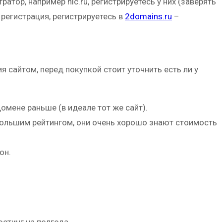
атор, например nic.ru, регистрируетесь у них (заверять
я регистрация, регистрируетесь в
2domains.ru
–
сайтом, перед покупкой стоит уточнить есть ли у
домене раньше (в идеале тот же сайт).
 большим рейтингом, они очень хорошо знают стоимость
он.
стинг на полгода.