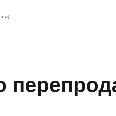
этаж)
о перепрод