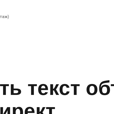
этаж)
ть текст о
ирект