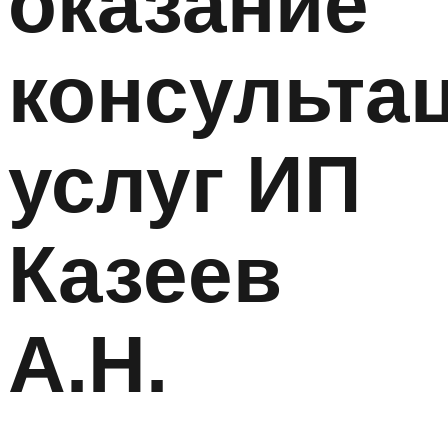
оказание
консульта
услуг ИП
Казеев
А.Н.