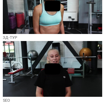
3Д-ТУР
SEO