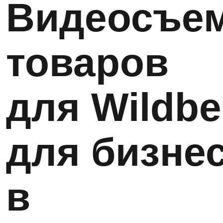
Видеосъе
товаров
для Wildbe
для бизне
в